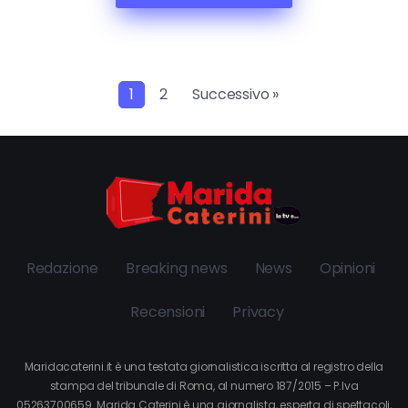
1
2
Successivo »
Redazione
Breaking news
News
Opinioni
Recensioni
Privacy
Maridacaterini.it è una testata giornalistica iscritta al registro della
stampa del tribunale di Roma, al numero 187/2015 – P.Iva
05263700659. Marida Caterini è una giornalista, esperta di spettacoli,