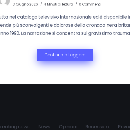
3 Giugno 2026
4 Minuti di lettura
0 Commenti
 nel catalogo televisivo internazionale ed è disponibile in
ende più sconvolgenti e dolorose della cronaca nera britann
nno 1992. La narrazione si concentra sul gravissimo trauma
Continua a Leggere
reaking news
News
Opinioni
Recensioni
Priva