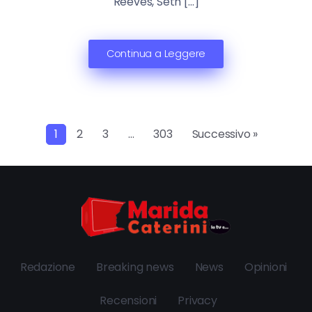
Reeves, Seth […]
Continua a Leggere
1
2
3
…
303
Successivo »
Redazione
Breaking news
News
Opinioni
Recensioni
Privacy