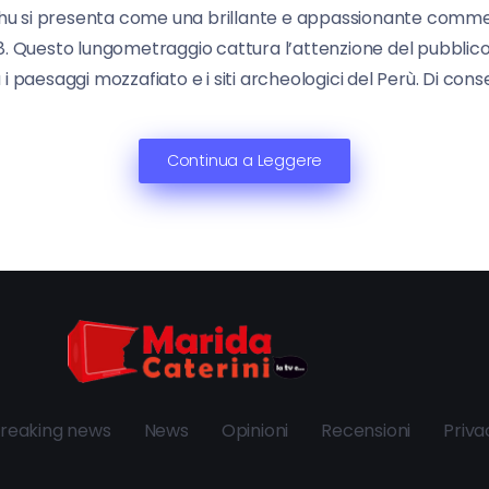
chu si presenta come una brillante e appassionante comm
i TV8. Questo lungometraggio cattura l’attenzione del pubbl
 i paesaggi mozzafiato e i siti archeologici del Perù. Di cons
Continua a Leggere
reaking news
News
Opinioni
Recensioni
Priva