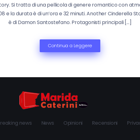
tory. Si tratta di una pellicola di genere romantico con atm
8 e la durata è di un’ora e 32 minuti. Another Cinderella Sto
è di Damon Santostefano. Protagonisti principali […]
Continua a Leggere
reaking news
News
Opinioni
Recensioni
Priva