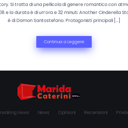
tory. Si tratta di una pellicola di genere romantico con atm
8 e la durata è di un’ora e 32 minuti. Another Cinderella Sto
è di Damon Santostefano. Protagonisti principali […]
Continua a Leggere
reaking news
News
Opinioni
Recensioni
Priva