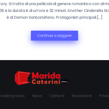
tory. Si tratta di una pellicola di genere romantico con atm
8 e la durata è di un’ora e 32 minuti. Another Cinderella Sto
è di Damon Santostefano. Protagonisti principali […]
Continua a Leggere
reaking news
News
Opinioni
Recensioni
Priva