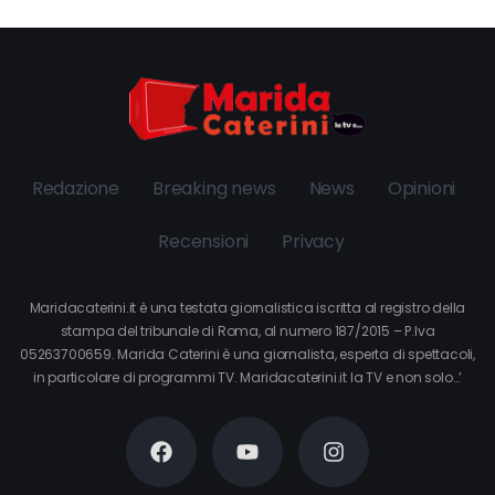
Redazione
Breaking news
News
Opinioni
Recensioni
Privacy
Maridacaterini.it è una testata giornalistica iscritta al registro della
stampa del tribunale di Roma, al numero 187/2015 – P.Iva
05263700659. Marida Caterini è una giornalista, esperta di spettacoli,
in particolare di programmi TV. Maridacaterini.it la TV e non solo…’