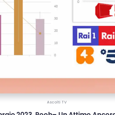
Ascolti TV
bbraio 2023, Pooh– Un Attimo Anc