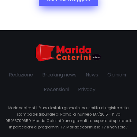
Redazione
Breaking news
News
Opinioni
Recensioni
Privacy
Maridacaterini.it è una testata giornalistica iscritta al registro della
stampa del tribunale di Roma, al numero 187/2015 – P.Iva
05263700659. Marida Caterini è una giornalista, esperta di spettacoli,
in particolare di programmi TV. Maridacaterini.it la TV e non solo…’