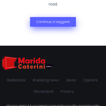
road.
Continua a Leggere
Redazione
Breaking news
News
Opinioni
Recensioni
Privacy
Maridacaterini.it è una testata giornalistica iscritta al registro della