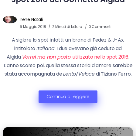
Irene Natali
5 Maggio 2018
2 Minuti di lettura
0 Commenti
A siglare lo spot infatti, un brano di Fedez & J-Ax,
intitolato
Italiana
. I due avevano già ceduto ad
Algida
Vorrei ma non posto
, utilizzato nello spot 2016
.
L’anno scorso poi, quella stessa storia d’amore sarebbe
stata accompagnata de
Lento/Veloce
di Tiziano Ferro.
Continua a Leggere