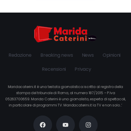
Redazione
Breaking news
News
Opinioni
Recensioni
Privacy
Maridacaterini.it è una testata giornalistica iscritta al registro della
stampa del tribunale di Roma, al numero 187/2015 – P.Iva
05263700659. Marida Caterini è una giornalista, esperta di spettacoli,
in particolare di programmi TV. Maridacaterini.it la TV e non solo…’