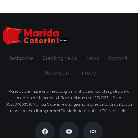
Redazione
Breaking news
News
Opinioni
Recensioni
Privacy
Maridacaterini.it è una testata giornalistica iscritta al registro della
stampa del tribunale di Roma, al numero 187/2015 – P.Iva
05263700659. Marida Caterini è una giornalista, esperta di spettacoli,
in particolare di programmi TV. Maridacaterini.it la TV e non solo…’