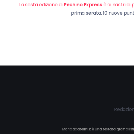
La sesta edizione di
Pechino Express
è ai nastri di
prima serata. 10 nuove pun
Redazio
Maridacaterini.it è una testata giornalis