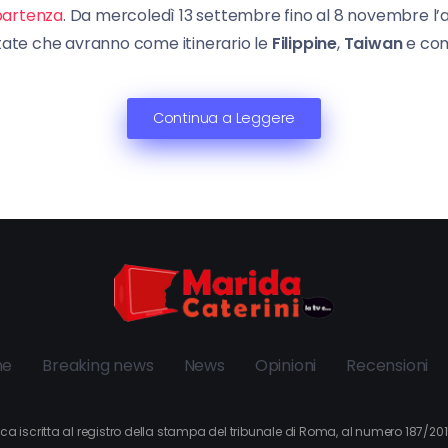
 partenza
. Da mercoledì 13 settembre fino al 8 novembre l’a
tate che avranno come itinerario le
Filippine
,
Taiwan
e com
Continua a Leggere
ne
Breaking news
News
Opinioni
Recensioni
tica iscritta al registro della stampa del tribunale di Roma, al numero 187/2