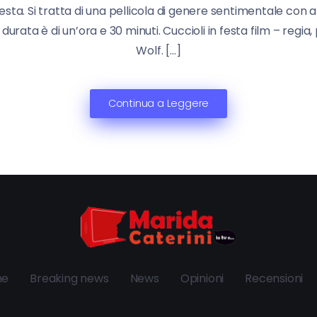
 festa. Si tratta di una pellicola di genere sentimentale co
 durata è di un’ora e 30 minuti. Cuccioli in festa film – regia,
Wolf. […]
Continua a Leggere
ne
Breaking news
News
Opinioni
Recensioni