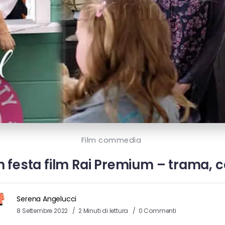
Film commedia
in festa film Rai Premium – trama, ca
Serena Angelucci
8 Settembre 2022
2 Minuti di lettura
0 Commenti