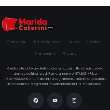
Redazione
Breaking news
News
Opinioni
Recensioni
Privacy
Maridacaterini.it è una testata giornalistica iscritta al registro della
stampa del tribunale di Roma, al numero 187/2015 – P.Iva
05263700659. Marida Caterini è una giornalista, esperta di spettacoli,
in particolare di programmi TV. Maridacaterini.it la TV e non solo…’