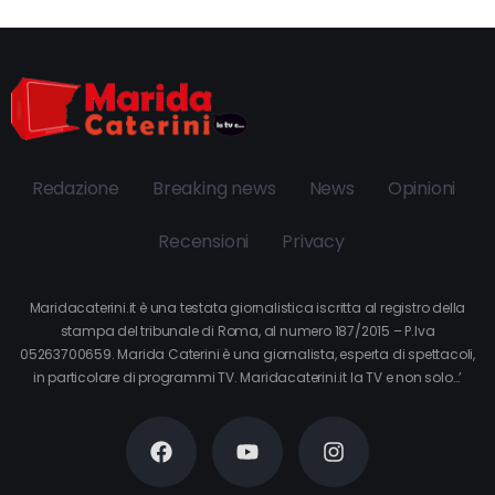
Redazione
Breaking news
News
Opinioni
Recensioni
Privacy
Maridacaterini.it è una testata giornalistica iscritta al registro della
stampa del tribunale di Roma, al numero 187/2015 – P.Iva
05263700659. Marida Caterini è una giornalista, esperta di spettacoli,
in particolare di programmi TV. Maridacaterini.it la TV e non solo…’