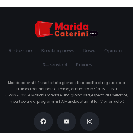
Redazione
Breaking news
News
Opinioni
Recensioni
Privacy
Maridacaterini.it è una testata giornalistica iscritta al registro della
stampa del tribunale di Roma, al numero 187/2015 – P.Iva
05263700659. Marida Caterini è una giornalista, esperta di spettacoli,
in particolare di programmi TV. Maridacaterini.it la TV e non solo…’