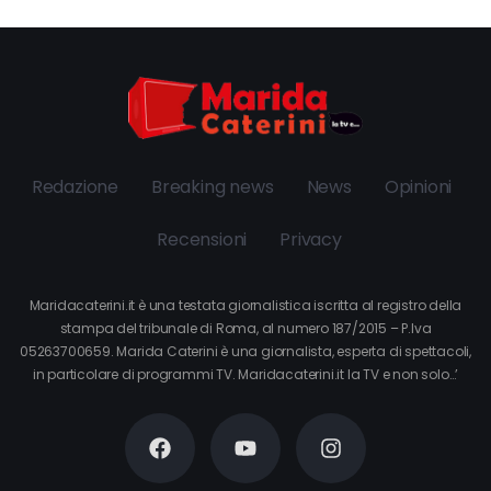
Redazione
Breaking news
News
Opinioni
Recensioni
Privacy
Maridacaterini.it è una testata giornalistica iscritta al registro della
stampa del tribunale di Roma, al numero 187/2015 – P.Iva
05263700659. Marida Caterini è una giornalista, esperta di spettacoli,
in particolare di programmi TV. Maridacaterini.it la TV e non solo…’