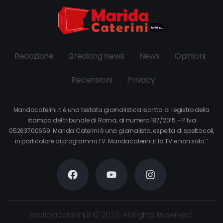
Redazione
Breaking news
News
Opinioni
Recensioni
Privacy
Maridacaterini.it è una testata giornalistica iscritta al registro della
stampa del tribunale di Roma, al numero 187/2015 – P.Iva
05263700659. Marida Caterini è una giornalista, esperta di spettacoli,
in particolare di programmi TV. Maridacaterini.it la TV e non solo…’
maridacaterini.it © 2023. All Rights Reserved.