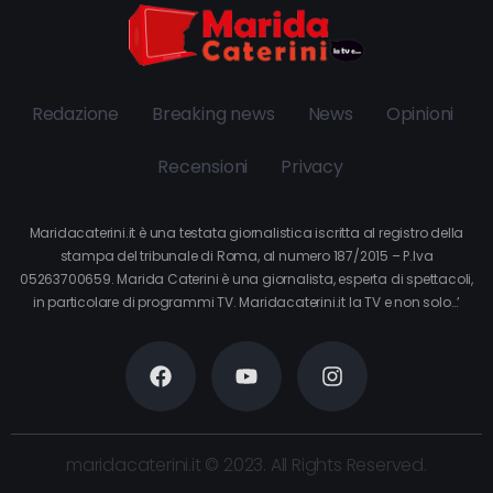
Redazione
Breaking news
News
Opinioni
Recensioni
Privacy
Maridacaterini.it è una testata giornalistica iscritta al registro della
stampa del tribunale di Roma, al numero 187/2015 – P.Iva
05263700659. Marida Caterini è una giornalista, esperta di spettacoli,
in particolare di programmi TV. Maridacaterini.it la TV e non solo…’
maridacaterini.it © 2023. All Rights Reserved.