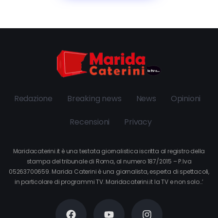
Redazione
Breaking news
News
Opinioni
Recensioni
Privacy
Maridacaterini.it è una testata giornalistica iscritta al registro della
stampa del tribunale di Roma, al numero 187/2015 – P.Iva
05263700659. Marida Caterini è una giornalista, esperta di spettacoli,
in particolare di programmi TV. Maridacaterini.it la TV e non solo…’