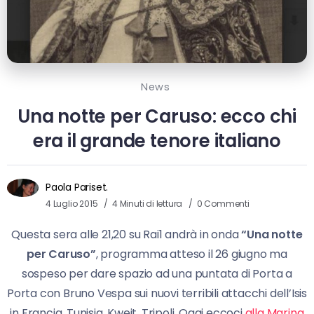
News
Una notte per Caruso: ecco chi
era il grande tenore italiano
Paola Pariset.
4 Luglio 2015
4 Minuti di lettura
0 Commenti
Questa sera alle 21,20 su Rai1 andrà in onda
“Una notte
per Caruso”
, programma atteso il 26 giugno ma
sospeso per dare spazio ad una puntata di Porta a
Porta con Bruno Vespa sui nuovi terribili attacchi dell’Isis
in Francia, Tunisia, Kweit, Tripoli. Oggi eccoci
alla Marina