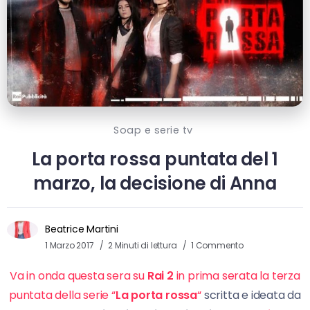
Soap e serie tv
La porta rossa puntata del 1
marzo, la decisione di Anna
Beatrice Martini
1 Marzo 2017
2 Minuti di lettura
1 Commento
Va in onda questa sera su
Rai 2
in prima serata la terza
puntata della serie “
La porta rossa
“
scritta e ideata da