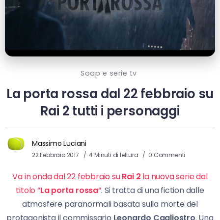
Soap e serie tv
La porta rossa dal 22 febbraio su
Rai 2 tutti i personaggi
Massimo Luciani
22 Febbraio 2017
4 Minuti di lettura
0 Commenti
Va in onda dal 22 febbraio su
Rai 2
la nuova serie dal
titolo “
La porta rossa
“
. Si tratta di una fiction dalle
atmosfere paranormali basata sulla morte del
protagonista il commissario
Leonardo Cagliostro
. Una