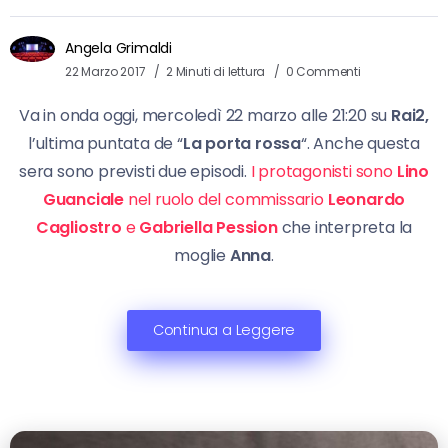
Angela Grimaldi
22 Marzo 2017
2 Minuti di lettura
0 Commenti
Va in onda oggi, mercoledì 22 marzo alle 21:20 su
Rai2,
l’ultima puntata de “
La porta rossa
“. Anche questa
sera sono previsti due episodi.
I protagonisti sono
Lino
Guanciale
nel ruolo del commissario
Leonardo
Cagliostro
e
Gabriella Pession
che interpreta la
moglie
Anna
.
Continua a Leggere