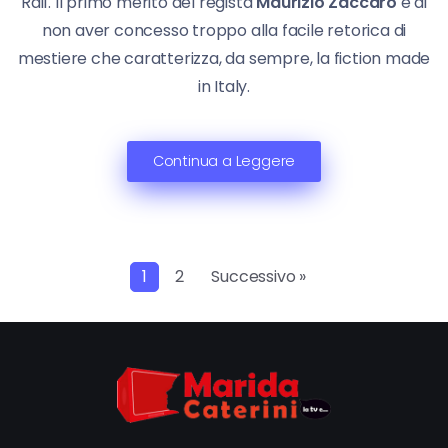
Rai1. Il primo merito del regista
Maurizio Zaccaro
è di
non aver concesso troppo alla facile retorica di
mestiere che caratterizza, da sempre, la fiction made
in Italy.
Continua a Leggere
1
2
Successivo »