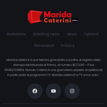
Redazione
Breaking news
News
Opinioni
Recensioni
Privacy
Maridacaterini.it è una testata giornalistica iscritta al registro della
stampa del tribunale di Roma, al numero 187/2015 – P.Iva
05263700659. Marida Caterini è una giornalista, esperta di spettacoli,
in particolare di programmi TV. Maridacaterini.it la TV e non solo…’