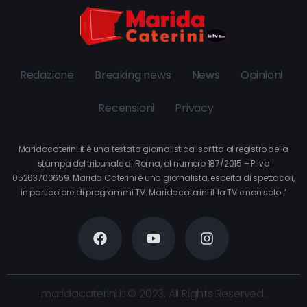
Redazione
Breaking news
News
Opinioni
Recensioni
Privacy
Maridacaterini.it è una testata giornalistica iscritta al registro della
stampa del tribunale di Roma, al numero 187/2015 – P.Iva
05263700659. Marida Caterini è una giornalista, esperta di spettacoli,
in particolare di programmi TV. Maridacaterini.it la TV e non solo…’
maridacaterini.it © 2023. All Rights Reserved.