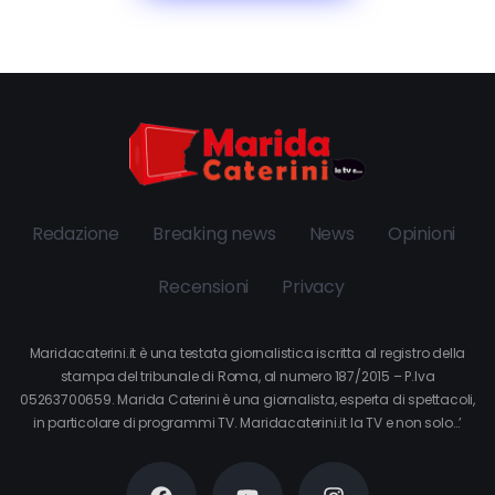
Redazione
Breaking news
News
Opinioni
Recensioni
Privacy
Maridacaterini.it è una testata giornalistica iscritta al registro della
stampa del tribunale di Roma, al numero 187/2015 – P.Iva
05263700659. Marida Caterini è una giornalista, esperta di spettacoli,
in particolare di programmi TV. Maridacaterini.it la TV e non solo…’