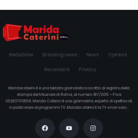
Redazione
Breaking news
News
Opinioni
Recensioni
Privacy
Maridacaterini.it è una testata giornalistica iscritta al registro della
stampa del tribunale di Roma, al numero 187/2015 – P.Iva
05263700659. Marida Caterini è una giornalista, esperta di spettacoli,
in particolare di programmi TV. Maridacaterini.it la TV e non solo…’