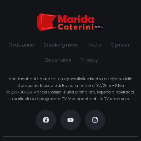
Redazione
Breaking news
News
Opinioni
Recensioni
Privacy
Maridacaterini.it è una testata giornalistica iscritta al registro della
stampa del tribunale di Roma, al numero 187/2015 – P.Iva
05263700659. Marida Caterini è una giornalista, esperta di spettacoli,
in particolare di programmi TV. Maridacaterini.it la TV e non solo…’