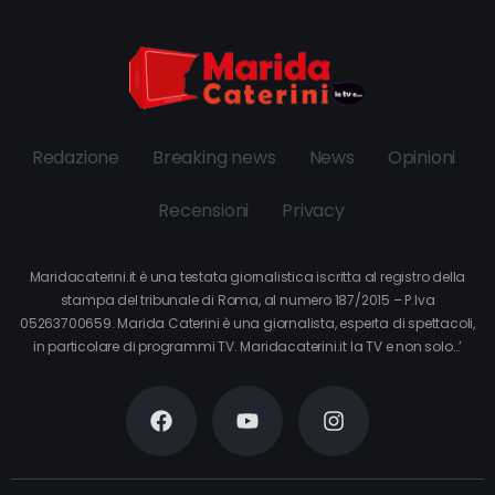
Redazione
Breaking news
News
Opinioni
Recensioni
Privacy
Maridacaterini.it è una testata giornalistica iscritta al registro della
stampa del tribunale di Roma, al numero 187/2015 – P.Iva
05263700659. Marida Caterini è una giornalista, esperta di spettacoli,
in particolare di programmi TV. Maridacaterini.it la TV e non solo…’