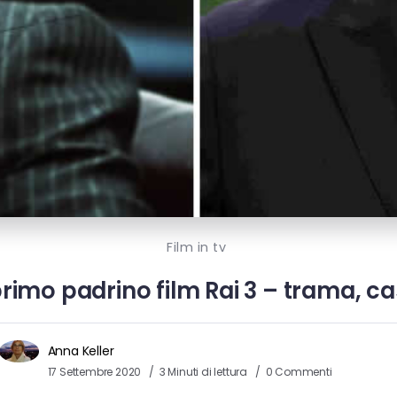
Film in tv
 primo padrino film Rai 3 – trama, ca
Anna Keller
17 Settembre 2020
3 Minuti di lettura
0 Commenti