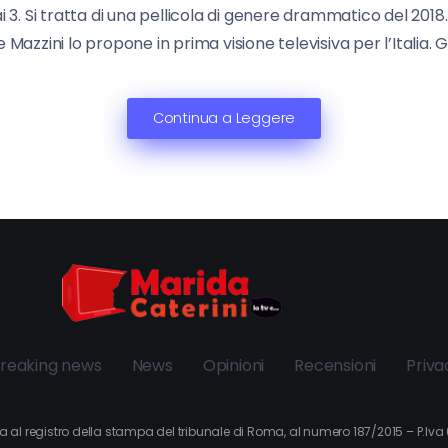
Rai 3. Si tratta di una pellicola di genere drammatico del 20
e Mazzini lo propone in prima visione televisiva per l’Italia. G
Continua a Leggere
reaking news
News
Opinioni
Recensioni
Priva
itta al registro della stampa del tribunale di Roma, al numero 187/2015 – P.I