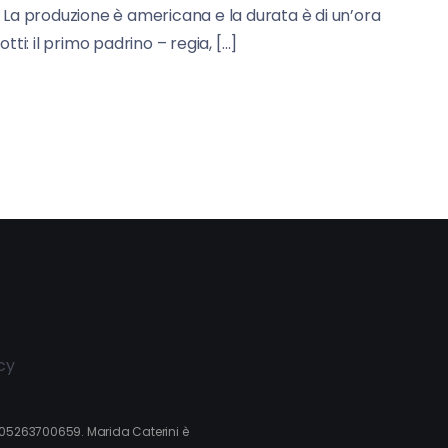
18. La produzione è americana e la durata è di un’ora
otti: il primo padrino – regia, […]
cy
va 05263700659. Marida Caterini è