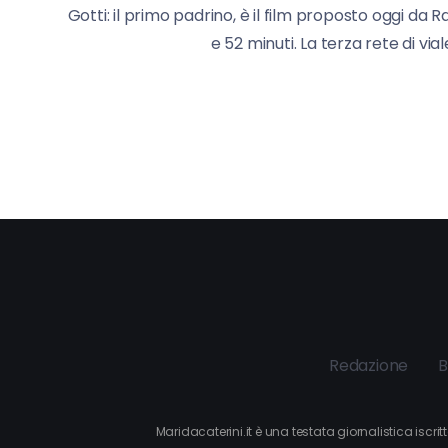
Gotti: il primo padrino, è il film proposto oggi da 
e 52 minuti. La terza rete di vial
Redazione
B
Maridacaterini.it è una testata giornalistica iscr