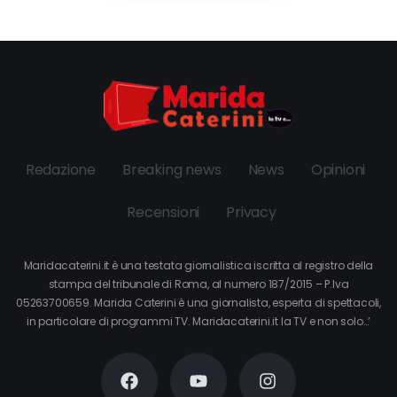
Redazione
Breaking news
News
Opinioni
Recensioni
Privacy
Maridacaterini.it è una testata giornalistica iscritta al registro della
stampa del tribunale di Roma, al numero 187/2015 – P.Iva
05263700659. Marida Caterini è una giornalista, esperta di spettacoli,
in particolare di programmi TV. Maridacaterini.it la TV e non solo…’