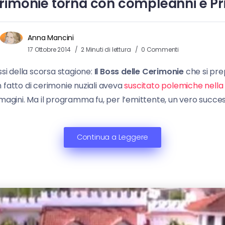
Cerimonie torna con compleanni e 
Anna Mancini
17 Ottobre 2014
2 Minuti di lettura
0 Commenti
si della scorsa stagione:
Il Boss delle Cerimonie
che si pre
n fatto di cerimonie nuziali aveva
suscitato polemiche nella
magini. Ma il programma fu, per l’emittente, un vero succes
Continua a Leggere