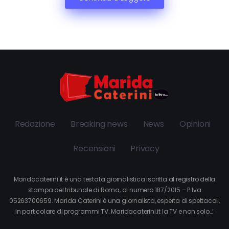
Redazione
Breaking news
News
Opinioni
Recensioni
Privacy
Maridacaterini.it è una testata giornalistica iscritta al registro della
stampa del tribunale di Roma, al numero 187/2015 – P.Iva
05263700659. Marida Caterini è una giornalista, esperta di spettacoli,
in particolare di programmi TV. Maridacaterini.it la TV e non solo…’