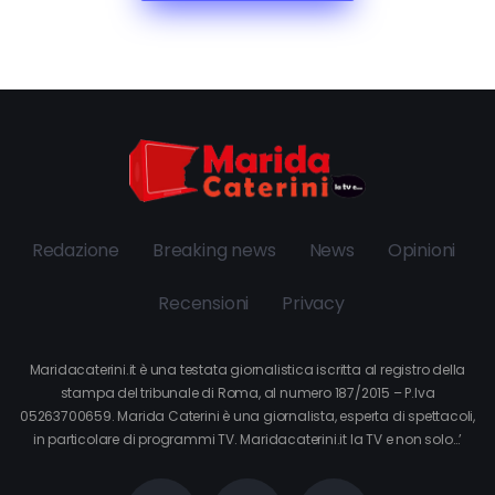
Redazione
Breaking news
News
Opinioni
Recensioni
Privacy
Maridacaterini.it è una testata giornalistica iscritta al registro della
stampa del tribunale di Roma, al numero 187/2015 – P.Iva
05263700659. Marida Caterini è una giornalista, esperta di spettacoli,
in particolare di programmi TV. Maridacaterini.it la TV e non solo…’