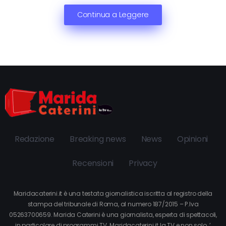
Continua a Leggere
Redazione
Breaking news
News
Opinioni
Recensioni
Privacy
Maridacaterini.it è una testata giornalistica iscritta al registro della
stampa del tribunale di Roma, al numero 187/2015 – P.Iva
05263700659. Marida Caterini è una giornalista, esperta di spettacoli,
in particolare di programmi TV. Maridacaterini.it la TV e non solo…’