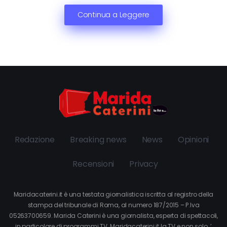
Continua a Leggere
Redazione
Breaking news
News
Opinioni
Recensioni
Privacy
Maridacaterini.it è una testata giornalistica iscritta al registro della
stampa del tribunale di Roma, al numero 187/2015 – P.Iva
05263700659. Marida Caterini è una giornalista, esperta di spettacoli,
in particolare di programmi TV. Maridacaterini.it la TV e non solo…’