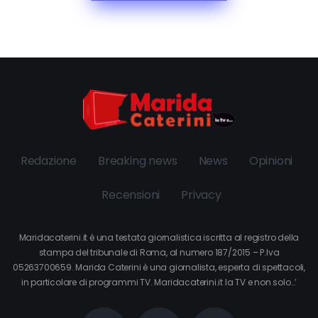
Redazione
Breaking news
News
Opinioni
Recensioni
Privacy
Maridacaterini.it è una testata giornalistica iscritta al registro della
stampa del tribunale di Roma, al numero 187/2015 – P.Iva
05263700659. Marida Caterini è una giornalista, esperta di spettacoli,
in particolare di programmi TV. Maridacaterini.it la TV e non solo…’