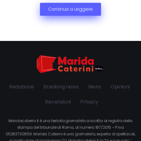
Continua a Leggere
Redazione
Breaking news
News
Opinioni
Recensioni
Privacy
Maridacaterini.it è una testata giornalistica iscritta al registro della
stampa del tribunale di Roma, al numero 187/2015 – P.Iva
05263700659. Marida Caterini è una giornalista, esperta di spettacoli,
in particolare di programmi TV. Maridacaterini.it la TV e non solo…’