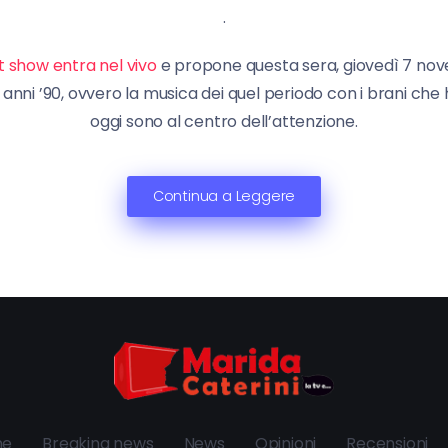
.
nt show entra nel vivo
e propone questa sera, giovedì 7 nove
gli anni ’90, ovvero la musica dei quel periodo con i brani 
oggi sono al centro dell’attenzione.
Continua a Leggere
ne
Breaking news
News
Opinioni
Recensioni