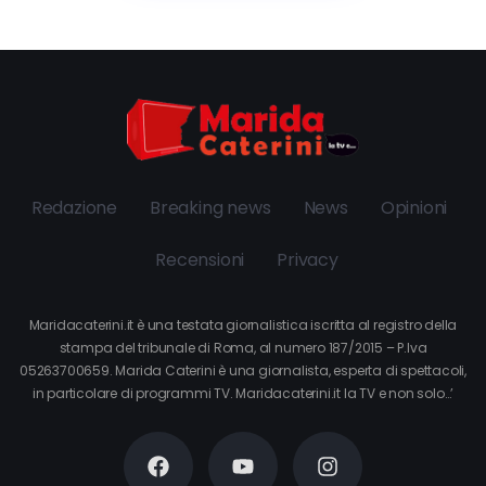
Redazione
Breaking news
News
Opinioni
Recensioni
Privacy
Maridacaterini.it è una testata giornalistica iscritta al registro della
stampa del tribunale di Roma, al numero 187/2015 – P.Iva
05263700659. Marida Caterini è una giornalista, esperta di spettacoli,
in particolare di programmi TV. Maridacaterini.it la TV e non solo…’