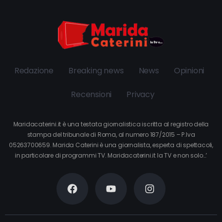
Redazione
Breaking news
News
Opinioni
Recensioni
Privacy
Maridacaterini.it è una testata giornalistica iscritta al registro della
stampa del tribunale di Roma, al numero 187/2015 – P.Iva
05263700659. Marida Caterini è una giornalista, esperta di spettacoli,
in particolare di programmi TV. Maridacaterini.it la TV e non solo…’