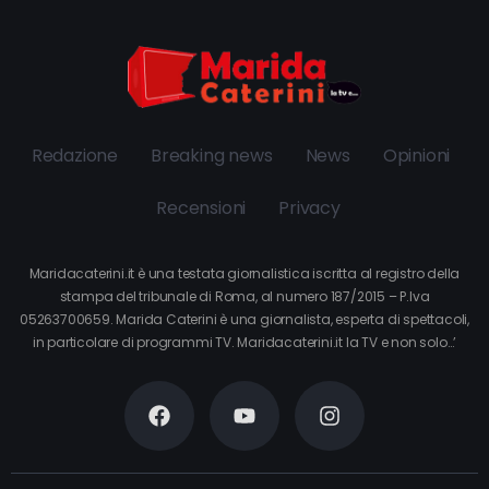
Redazione
Breaking news
News
Opinioni
Recensioni
Privacy
Maridacaterini.it è una testata giornalistica iscritta al registro della
stampa del tribunale di Roma, al numero 187/2015 – P.Iva
05263700659. Marida Caterini è una giornalista, esperta di spettacoli,
in particolare di programmi TV. Maridacaterini.it la TV e non solo…’