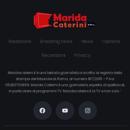
Redazione
Breaking news
News
Opinioni
Recensioni
Privacy
Maridacaterini.it è una testata giornalistica iscritta al registro della
stampa del tribunale di Roma, al numero 187/2015 – P.Iva
05263700659. Marida Caterini è una giornalista, esperta di spettacoli,
in particolare di programmi TV. Maridacaterini.it la TV e non solo…’