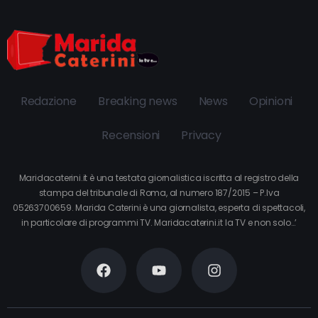
Redazione
Breaking news
News
Opinioni
Recensioni
Privacy
Maridacaterini.it è una testata giornalistica iscritta al registro della
stampa del tribunale di Roma, al numero 187/2015 – P.Iva
05263700659. Marida Caterini è una giornalista, esperta di spettacoli,
in particolare di programmi TV. Maridacaterini.it la TV e non solo…’