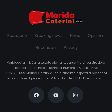
Redazione
Breaking news
News
Opinioni
Recensioni
Privacy
Maridacaterini.it è una testata giornalistica iscritta al registro della
stampa del tribunale di Roma, al numero 187/2015 – P.Iva
05263700659. Marida Caterini è una giornalista, esperta di spettacoli,
in particolare di programmi TV. Maridacaterini.it la TV e non solo…’