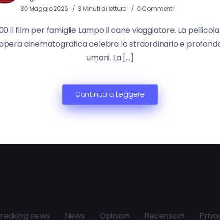
30 Maggio 2026
3 Minuti di lettura
0 Commenti
0 il film per famiglie Lampo il cane viaggiatore. La pelli
L’opera cinematografica celebra lo straordinario e profondo l
umani. La […]
Continua a Leggere
reaking news
News
Opinioni
Recensioni
Priva