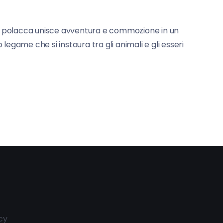
cola polacca unisce avventura e commozione in un
egame che si instaura tra gli animali e gli esseri
cy