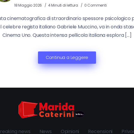
18 Maggio 2026
4 Minuti di lettura
0 Commenti
serata cinematografica di straordinario spessore psicologico 
 celebre regista italiano Gabriele Muccino, va in onda stase
Cinema Uno. Questa intensa pellicola italiana esplora […]
Continua a Leggere
reaking news
News
Opinioni
Recensioni
Priva