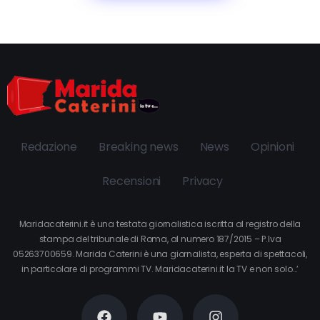
Redazione
Breaking news
News
Opinioni
Recensioni
Privacy
Maridacaterini.it è una testata giornalistica iscritta al registro della
stampa del tribunale di Roma, al numero 187/2015 – P.Iva
05263700659. Marida Caterini è una giornalista, esperta di spettacoli,
in particolare di programmi TV. Maridacaterini.it la TV e non solo…’